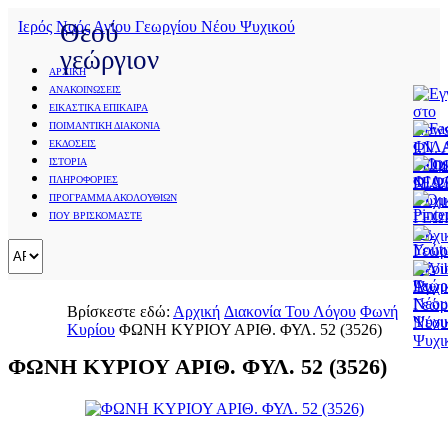
Ιερός Ναός Αγίου Γεωργίου Νέου Ψυχικού
Θεού
γεώργιον
ΑΡΧΙΚΗ
ΑΝΑΚΟΙΝΩΣΕΙΣ
Save
ΕΙΚΑΣΤΙΚΑ ΕΠΙΚΑΙΡΑ
Cookies
ΠΟΙΜΑΝΤΙΚΗ ΔΙΑΚΟΝΙΑ
user
ΕΚΔΟΣΕΙΣ
preferences
Σεμινάρια
ΙΣΤΟΡΙΑ
We
ΠΛΗΡΟΦΟΡΙΕΣ
Ιδρύματος
use
ΠΡΟΓΡΑΜΜΑ ΑΚΟΛΟΥΘΙΩΝ
cookies
Ποιμαντικής
ΠΟΥ ΒΡΙΣΚΟΜΑΣΤΕ
to
Επιμόρφωσης
ensure
you
Διακονία
to
get
Του
Βρίσκεστε εδώ:
Αρχική
Διακονία Του Λόγου
Φωνή
the
Λόγου
Κυρίου
ΦΩΝΗ ΚΥΡΙΟΥ ΑΡΙΘ. ΦΥΛ. 52 (3526)
best
experience
ΦΩΝΗ ΚΥΡΙΟΥ ΑΡΙΘ. ΦΥΛ. 52 (3526)
Εσπερινά
on
Κηρύγματα
our
website.
Φωνή
If
Κυρίου
you