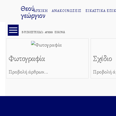
Θεού
ΑΡΧΙΚΗ
ΑΝΑΚΟΙΝΩΣΕΙΣ
ΕΙΚΑΣΤΙΚΑ ΕΠΙΚ
γεώργιον
ΒΡΊΣΚΕΣΤΕ ΕΔΏ:
ΕΙΚΌΝΑ
ΑΡΧΙΚΉ
Εικόνα
Φωτογραφία
Φωτογραφία
Σχέδιο
Σχέδιο
Ζωγραφικοί
Προβολή άρθρων...
Προβολή ά
Πίνακες
Γιάννη
Μίχα
Δημήτρη
Ταλαγάνη
Πηγής
Ζερβουδάκη