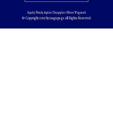
Ιερός Ναός Αγίου Γεωργίου Νέου Ψυχικού
© Copyright 2019 by inagnps.gr. All Rights Reserved.