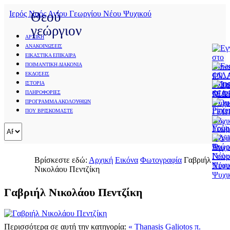
Ιερός Ναός Αγίου Γεωργίου Νέου Ψυχικού
Θεού
γεώργιον
ΑΡΧΙΚΗ
ΑΝΑΚΟΙΝΩΣΕΙΣ
Save
ΕΙΚΑΣΤΙΚΑ ΕΠΙΚΑΙΡΑ
Cookies
ΠΟΙΜΑΝΤΙΚΗ ΔΙΑΚΟΝΙΑ
user
ΕΚΔΟΣΕΙΣ
preferences
Εικόνα
ΙΣΤΟΡΙΑ
We
ΠΛΗΡΟΦΟΡΙΕΣ
use
Φωτογραφία
ΠΡΟΓΡΑΜΜΑ ΑΚΟΛΟΥΘΙΩΝ
cookies
ΠΟΥ ΒΡΙΣΚΟΜΑΣΤΕ
to
Σχέδιο
ensure
you
Ζωγραφικοί
to
Πίνακες
get
Γιάννη
Βρίσκεστε εδώ:
Αρχική
Εικόνα
Φωτογραφία
Γαβριήλ
the
Νικολάου Πεντζίκη
best
Μίχα
experience
Δημήτρη
on
Γαβριήλ Νικολάου Πεντζίκη
Ταλαγάνη
our
website.
Πηγής
If
Ζερβουδάκη
you
Περισσότερα σε αυτή την κατηγορία:
« Thanasis Galiotos
π.