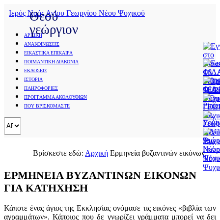
Ιερός Ναός Αγίου Γεωργίου Νέου Ψυχικού
Θεού
γεώργιον
ΑΡΧΙΚΗ
ΑΝΑΚΟΙΝΩΣΕΙΣ
Save
ΕΙΚΑΣΤΙΚΑ ΕΠΙΚΑΙΡΑ
Cookies
ΠΟΙΜΑΝΤΙΚΗ ΔΙΑΚΟΝΙΑ
user
ΕΚΔΟΣΕΙΣ
preferences
Τρόποι
ΙΣΤΟΡΙΑ
We
ΠΛΗΡΟΦΟΡΙΕΣ
Εναλλακτικής
use
ΠΡΟΓΡΑΜΜΑ ΑΚΟΛΟΥΘΙΩΝ
cookies
Κατήχησης
ΠΟΥ ΒΡΙΣΚΟΜΑΣΤΕ
to
ensure
Διαδικτυακές
you
Συναντήσεις
to
get
Υλικό
Βρίσκεστε εδώ:
Αρχική
Ερμηνεία βυζαντινών εικόνων
the
best
για
experience
ΕΡΜΗΝΕΙΑ ΒΥΖΑΝΤΙΝΩΝ ΕΙΚΟΝΩΝ
κατήχηση
on
ΓΙΑ ΚΑΤΗΧΗΣΗ
our
Ερμηνεία
website.
If
Κάποτε ένας άγιος της Εκκλησίας ονόμασε τις εικόνες «βιβλία των
βυζαντινών
you
αγραμμάτων». Κάποιος που δε γνωρίζει γράμματα μπορεί να δει