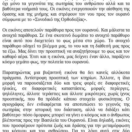
εικόνων
decline
όχι μόνο τα γεγονότα της σωτηρίας του ανθρώπου αλλά και τα
the
βαθύτερα νοήματά τους. Οι εικόνες ενεργοποιούν την αίσθηση της
Φωτογραφίες
use
όρασης και της μνήμης και στρέφουν τον νου προς τον ουρανό
of
σύμφωνα με το «Συνοδικό της Ορθοδοξίας».
cookies,
this
Οι εικόνες αποτελούν παράθυρα προς τον ουρανού. Και μάλιστα τα
website
ανοιχτά παράθυρα. Σε ένα σκοτεινό δωμάτιο το ανοιχτό παράθυρο
may
είναι αυτό που διοχετεύει το φως μέσα στο χώρο. Το ανοιχτό
not
παράθυρο οδηγεί το βλέμμα μας, το νου και τη διάθεσή μας προς
function
τα έξω. Μας δίνει την προοπτική να αναζητήσουμε το φως και τον
as
καθαρό αέρα. Έτσι και η εικόνα, μας δείχνει έναν άλλο, παράξενο
expected.
κόσμο γεμάτο φως, την πολιτεία του ουρανού.
Analytics
Tools
Παρατηρώντας μια βυζαντινή εικόνα θα δει κανείς αλλόκοτα
used
πράγματα. Αντίστροφη προοπτική των κτηρίων. Άλλοτε, η ίδια
to
μορφή να παρουσιάζεται δύο και τρεις φορές σε διαφορετικές
analyze
ηλικίες, σε διαφορετικές καταστάσεις, μορφές περίεργες,
the
ψηλόλιγνες, άλλοτε τεράστιες και άλλοτε μικρότερες χωρίς ίχνος
data
προοπτικής, που θα πρόδιδε κάποιο στοιχείο φυσικότητας. Ο
to
αγιογράφος δεν ενδιαφέρεται να αποτυπώσει το γεγονός της
measure
σωτηρίας στην ιστορική του διάσταση, αλλά να διδάξει κάτι
the
βαθύτερο∙ πόσο όμορφος μπορεί να γίνει ο κόσμος και ο άνθρωπος
effectiveness
βλέποντας προς την Βασιλεία του Ουρανού. Είναι δηλαδή, εικόνες
of
που προσφέρουν πρότυπα ζωής και δράσης για την μεταμόρφωση
a
του κόσμου και του ανθρώπου. Για το λόγο αυτό στις δύο