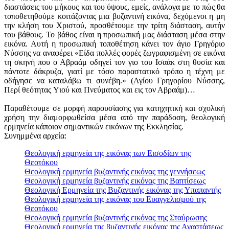
website
διαστάσεις του μήκους και του ύψους, εμείς, ανάλογα με το πώς θα
and
τοποθετηθούμε κοιτάζοντας μια βυζαντινή εικόνα, δεχόμενοι η μη
to
την κλήση του Χριστού, προσθέτουμε την τρίτη διάσταση, αυτήν
understand
του βάθους. Το βάθος είναι η προσωπική μας διάσταση μέσα στην
how
εικόνα. Αυτή η προσωπική τοποθέτηση κάνει τον άγιο Γρηγόριο
it
Νύσσης να αναφέρει «Είδα πολλές φορές ζωγραφισμένη σε εικόνα
works.
τη σκηνή που ο Αβραάμ οδηγεί τον γιο του Ισαάκ στη θυσία και
πάντοτε δάκρυζα, γιατί με τόσο παραστατικό τρόπο η τέχνη με
οδήγησε να καταλάβω τι συνέβη.» (Αγίου Γρηγορίου Νύσσης,
Περί θεότητας Yιού και Πνεύματος και εις τον Αβραάμ)…
Παραθέτουμε σε μορφή παρουσίασης για κατηχητική και σχολική
χρήση την διαμορφωθείσα μέσα από την παράδοση, θεολογική
ερμηνεία κάποιον σημαντικών εικόνων της Εκκλησίας.
Συνημμένα αρχεία:
Θεολογική ερμηνεία της εικόνας των Εισοδίων της
Θεοτόκου
Θεολογική ερμηνεία βυζαντινής εικόνας της γεννήσεως
Θεολογική ερμηνεία βυζαντινής εικόνας της Βαπτίσεως
Θεολογική Ερμηνεία της Βυζαντινής εικόνας της Υπαπαντής
Θεολογική ερμηνεία της εικόνας του Ευαγγελισμού της
Θεοτόκου
Θεολογική ερμηνεία βυζαντινής εικόνας της Σταύρωσης
Θεολογική ερμηνεία της βυζαντινής εικόνας της Αναστάσεως