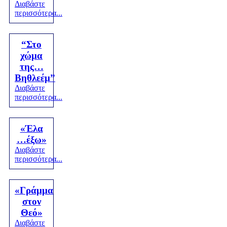
Διαβάστε
περισσότερα...
“Στο
χώμα
της…
Βηθλεέμ”
Διαβάστε
περισσότερα...
«Έλα
…έξω»
Διαβάστε
περισσότερα...
«Γράμμα
στον
Θεό»
Διαβάστε