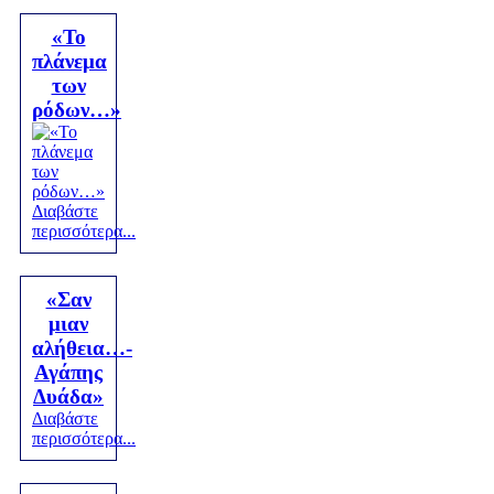
«Το
πλάνεμα
των
ρόδων…»
Διαβάστε
περισσότερα...
«Σαν
μιαν
αλήθεια…-
Αγάπης
Δυάδα»
Διαβάστε
περισσότερα...