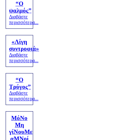
“Ο
ψαλμός”
Διαβάστε
περισσότερα...
«Λίγη
συντροφιά»
Διαβάστε
περισσότερα...
“Ο
Τρύγος”
Διαβάστε
περισσότερα...
ΜόΝο
Μη
γίΝουΜε
αΜΝοί