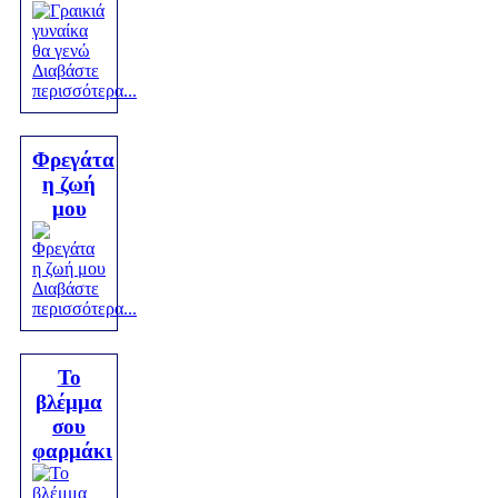
Διαβάστε
περισσότερα...
Φρεγάτα
η ζωή
μου
Διαβάστε
περισσότερα...
Το
βλέμμα
σου
φαρμάκι