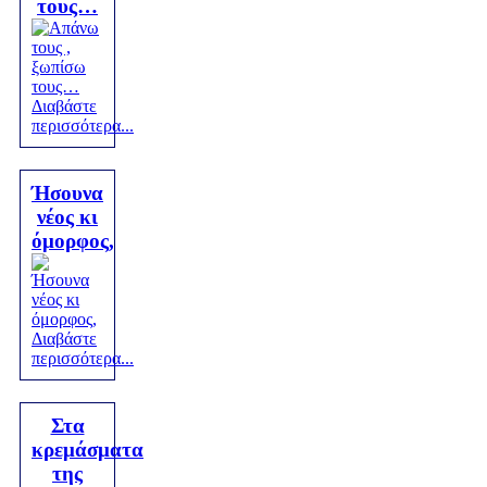
τους…
Διαβάστε
περισσότερα...
Ήσουνα
νέος κι
όμορφος,
Διαβάστε
περισσότερα...
Στα
κρεμάσματα
της