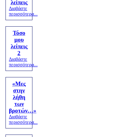
λείπεις
Διαβάστε
περισσότερα...
Τόσο
μου
λείπεις
2
Διαβάστε
περισσότερα...
«Μες
στην
λήθη
των
βροτών…»
Διαβάστε
περισσότερα...