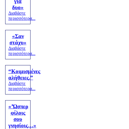
για
δυο»
Διαβάστε
περισσότερα...
«Σαν
στάχυ»
Διαβάστε
περισσότερα...
“Κοιμισμένες
αλήθειες.”
Διαβάστε
περισσότερα...
«’Ώσπερ
φίλοις
σου
γνησίοις…»