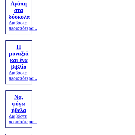
Αγάπη
στα
δύσκολα
Διαβάστε
περισσότερα...
Η
μοναξιά
και ένα
βιβλίο
Διαβάστε
περισσότερα...
Να,
φύγω
ήθελα
Διαβάστε
περισσότερα...