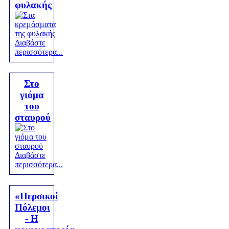
φυλακής
Διαβάστε
περισσότερα...
Στο
γιόμα
του
σταυρού
Διαβάστε
περισσότερα...
«Περσικοί
Πόλεμοι
- Η