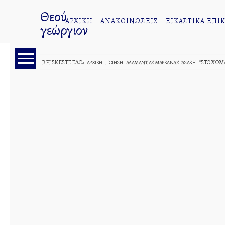
Θεού
ΑΡΧΙΚΗ
ΑΝΑΚΟΙΝΩΣΕΙΣ
ΕΙΚΑΣΤΙΚΑ ΕΠΙΚ
γεώργιον
ΒΡΊΣΚΕΣΤΕ ΕΔΏ:
“ΣΤΟ ΧΏ
ΑΡΧΙΚΉ
ΠΟΊΗΣΗ
ΑΔΑΜΑΝΤΊΑΣ ΜΑΡΚΑΝΑΣΤΑΣΆΚΗ
Εικόνα
Φωτογραφία
Σχέδιο
Ζωγραφικοί
Πίνακες
Γιάννη
Μίχα
Δημήτρη
Ταλαγάνη
Πηγής
Ζερβουδάκη