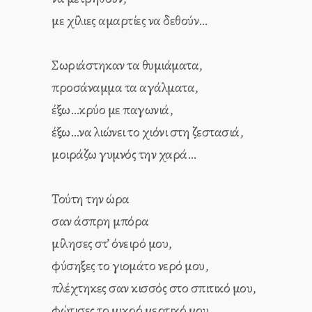
με χίλιες αμαρτίες να δεθούν…
Σωριάστηκαν τα θυμιάματα,
προσάναμμα τα αγάλματα,
έξω…κρύο με παγωνιά,
έξω…να λιώνει το χιόνι στη ζεστασιά,
μοιράζω γυμνός την χαρά…
Τούτη την ώρα
σαν άσπρη μπόρα
μίλησες στ’ όνειρό μου,
φύσηξες το γιομάτο νερό μου,
πλέχτηκες σαν κισσός στο σπιτικό μου,
φώτισες το μικρό μερτικό μου.