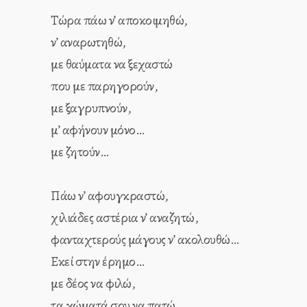
Τώρα πάω ν’ αποκοιμηθώ,
ν’ αναρωτηθώ,
με θαύματα να ξεχαστώ
που με παρηγορούν,
με ξαγρυπνούν,
μ’ αφήνουν μόνο…
με ζητούν…
Πάω ν’ αφουγκραστώ,
χιλιάδες αστέρια ν’ αναζητώ,
φανταχτερούς μάγους ν’ ακολουθώ…
Εκεί στην έρημο…
με δέος να φιλώ,
τα χώματά σου να πατώ,