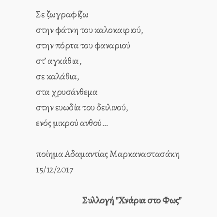
Σε ζωγραφίζω
στην φάτνη του καλοκαιριού,
στην πόρτα του φαναριού
στ’ αγκάθια,
σε καλάθια,
στα χρυσάνθεμα
στην ευωδία του δειλινού,
ενός μικρού ανθού…
ποίημα Αδαμαντίας Μαρκαναστασάκη
15/12/2017
Συλλογή "Χνάρια στο Φως"