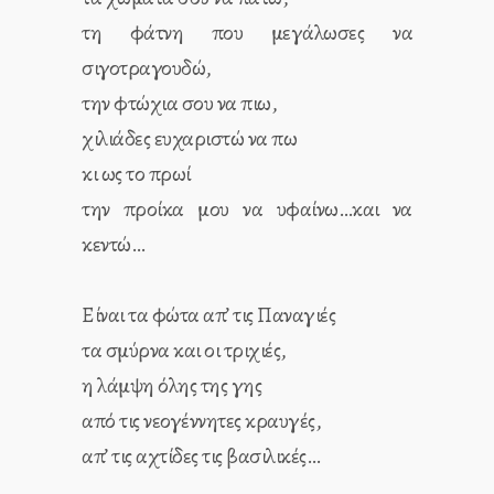
τη φάτνη που μεγάλωσες να
σιγοτραγουδώ,
την φτώχια σου να πιω,
χιλιάδες ευχαριστώ να πω
κι ως το πρωί
την προίκα μου να υφαίνω…και να
κεντώ…
Είναι τα φώτα απ’ τις Παναγιές
τα σμύρνα και οι τριχιές,
η λάμψη όλης της γης
από τις νεογέννητες κραυγές,
απ’ τις αχτίδες τις βασιλικές…