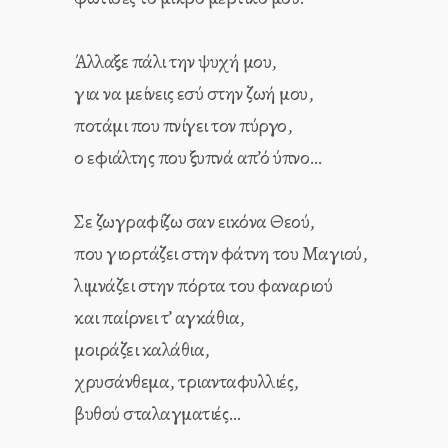
Άλλαξε πάλι την ψυχή μου,
για να μείνεις εσύ στην ζωή μου,
ποτάμι που πνίγει τον πύργο,
ο εφιάλτης που ξυπνά απ’ό ύπνο…
Σε ζωγραφίζω σαν εικόνα Θεού,
που γιορτάζει στην φάτνη του Μαγιού,
λιμνάζει στην πόρτα του φαναριού
και παίρνει τ’ αγκάθια,
μοιράζει καλάθια,
χρυσάνθεμα, τριανταφυλλιές,
βυθού σταλαγματιές…