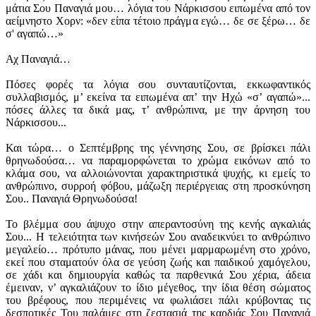
μάτια Σου Παναγιά μου… λόγια του Νάρκισσου ειπωμένα από τον
αείμνηστο Χορν: «δεν είπα τέτοιο πράγμα εγώ… δε σε ξέρω… δε
σ' αγαπώ…»
Αχ Παναγιά…
Πόσες φορές τα λόγια σου συνταυτίζονται, εκκωφαντικός
συλλαβισμός, μ’ εκείνα τα ειπωμένα απ’ την Ηχώ «σ’ αγαπώ»...
πόσες άλλες τα δικά μας, τ’ ανθρώπινα, με την άρνηση του
Νάρκισσου...
Και τώρα… ο Σεπτέμβρης της γέννησης Σου, σε βρίσκει πάλι
θρηνωδούσα… να παραμορφώνεται το χρώμα εικόνων από το
κλάμα σου, να αλλοιώνονται χαρακτηριστικά ψυχής, κι εμείς το
ανθρώπινο, συρροή φόβου, μάζωξη περιέργειας στη προσκύνηση
Σου.. Παναγιά Θρηνωδούσα!
Το βλέμμα σου άψυχο στην απεραντοσύνη της κενής αγκαλιάς
Σου... Η τελειότητα των κινήσεών Σου αναδεικνύει το ανθρώπινο
μεγαλείο… πρότυπο μάνας, που μένει μαρμαρωμένη στο χρόνο,
εκεί που σταματούν όλα σε γεύση ζωής και παιδικού χαμόγελου,
σε χάδι και δημιουργία καθώς τα παρθενικά Σου χέρια, άδεια
έμειναν, ν’ αγκαλιάζουν το ίδιο μέγεθος, την ίδια θέση σώματος
του βρέφους, που περιμένεις να φωλιάσει πάλι κρύβοντας τις
δεσποτικές Του παλάμες στη ζεστασιά της καρδιάς Σου Παναγιά