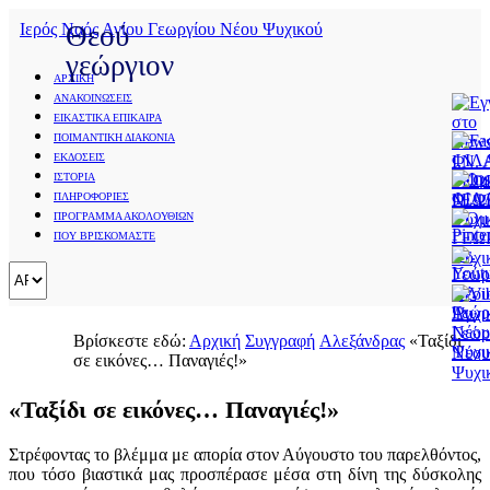
Ιερός Ναός Αγίου Γεωργίου Νέου Ψυχικού
Θεού
γεώργιον
ΑΡΧΙΚΗ
ΑΝΑΚΟΙΝΩΣΕΙΣ
ΕΙΚΑΣΤΙΚΑ ΕΠΙΚΑΙΡΑ
ΠΟΙΜΑΝΤΙΚΗ ΔΙΑΚΟΝΙΑ
ΕΚΔΟΣΕΙΣ
Εικόνα
ΙΣΤΟΡΙΑ
ΠΛΗΡΟΦΟΡΙΕΣ
Φωτογραφία
ΠΡΟΓΡΑΜΜΑ ΑΚΟΛΟΥΘΙΩΝ
ΠΟΥ ΒΡΙΣΚΟΜΑΣΤΕ
Σχέδιο
Ζωγραφικοί
Πίνακες
Γιάννη
Βρίσκεστε εδώ:
Αρχική
Συγγραφή
Αλεξάνδρας
«Ταξίδι
σε εικόνες… Παναγιές!»
Μίχα
Δημήτρη
«Ταξίδι σε εικόνες… Παναγιές!»
Ταλαγάνη
Πηγής
Στρέφοντας το βλέμμα με απορία στον Αύγουστο του παρελθόντος,
που τόσο βιαστικά μας προσπέρασε μέσα στη δίνη της δύσκολης
Ζερβουδάκη