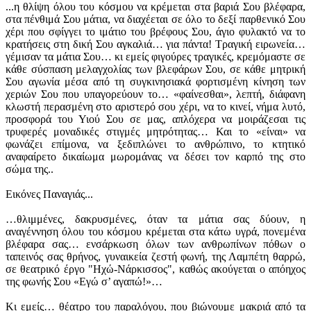
...η θλίψη όλου του κόσμου να κρέμεται στα βαριά Σου βλέφαρα,
στα πένθιμά Σου μάτια, να διαχέεται σε όλο το δεξί παρθενικό Σου
χέρι που σφίγγει το ιμάτιο του βρέφους Σου, άγιο φυλακτό να το
κρατήσεις στη δική Σου αγκαλιά… για πάντα! Τραγική ειρωνεία…
γέμισαν τα μάτια Σου… κι εμείς φιγούρες τραγικές, κρεμόμαστε σε
κάθε σύσπαση μελαγχολίας των βλεφάρων Σου, σε κάθε μητρική
Σου αγωνία μέσα από τη συγκινησιακά φορτισμένη κίνηση των
χεριών Σου που υπαγορεύουν το… «φαίνεσθαι», λεπτή, διάφανη
κλωστή περασμένη στο αριστερό σου χέρι, να το κινεί, νήμα λυτό,
προσφορά του Υιού Σου σε μας, απλόχερα να μοιράζεσαι τις
τρυφερές μοναδικές στιγμές μητρότητας… Και το «είναι» να
φωνάζει επίμονα, να ξεδιπλώνει το ανθρώπινο, το κτητικό
αναφαίρετο δικαίωμα μωρομάνας να δέσει τον καρπό της στο
σώμα της..
Εικόνες Παναγιάς...
…θλιμμένες, δακρυσμένες, όταν τα μάτια σας δύουν, η
αναγέννηση όλου του κόσμου κρέμεται στα κάτω υγρά, πονεμένα
βλέφαρα σας… ενσάρκωση όλων των ανθρωπίνων πόθων ο
ταπεινός σας θρήνος, γυναικεία ζεστή φωνή, της Λαμπέτη θαρρώ,
σε θεατρικό έργο "Ηχώ-Νάρκισσος", καθώς ακούγεται ο απόηχος
της φωνής Σου «Εγώ σ’ αγαπώ!»…
Κι εμείς… θέατρο του παραλόγου, που βιώνουμε μακριά από τα