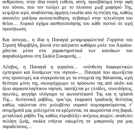
ανθρώπινο, στην ίδια νοητή ευθεία, απτή, προσβάσιμη στην αφή
του πόνου, που τον τυλίγει με το πλούσιο μωβ μαφόριό Της,
Συγγραφή
κειμήλιο ιερό, αναδύοντας άρρητη ευωδία από τη στέψη της, καθώς
αποπνέει γαλήνια αυτοπεποίθηση, σεβασμό στην τελειότητα του
Σπύρος
θείου… Λυρικό σχήμα αισθητοποίησης του κάθε πιστού σε ιερή
Μαντζαβίνος
προσήλωση.
Αλεξάνδρας
Και ύστερα... η ίδια η Παναγιά μεταμορφώνεται! Γοργόνα του
π.
Στρατή Μυριβήλη, βουτά στο απέραντο καθάριο μπλε του Αιγαίου∙
Μιχαήλ
χάνεται μέσα στα χαρακτηριστικά των κατοίκων του
ψαραδολίμανου στη Σκάλα Συκαμινής…
Σταθάκη
π.
Λέσβος, η Παναγιά η γοργόνα… «σύνθεση διαφορετικών
Αντώνιος
εμπειριών και δυνάμεων του νησιού»… Παναγιά που αγωνίζεται
στις προσευχές και συγκρούεται με τα στοιχειά της θάλασσας, ιερή
Καλλιγέρης
θεότητα μόνη της, σκουρόχρωμο το πρόσωπο της από αλάτι και
Δοκίμια
ήλιο αιγαιοπελαγίτικου νησιού, ταυτίζεται με ελπίδες, συνειδήσεις,
αγωνίες, φεγγάρι ολόγιομο το φωτοστέφανό Της και η τρίαινά
Θεοδώρος
Της... δεσποτική ράβδος, τρικ’ερι, έκφραση τριαδικής θεότητας
Γιαννακόπουλος
καθώς υψώνεται στο μολυβένιο ουρανό συμπαρασύροντας τ’
ανομήματά μας μπλεγμένα να κρέμονται, να αιωρούνται στη βαριά,
Γαβριὴλ
μεταλλική ράβδο Της καθώς στροβιλίζει ανέμους ψυχών, αναδεύει
Νικολάου
πελάγη ζωής, σκάλα επίγεια υψωμένη σε μακρινούς για μας
Πεντζίκης
παραδείσους…
Φωταυγή