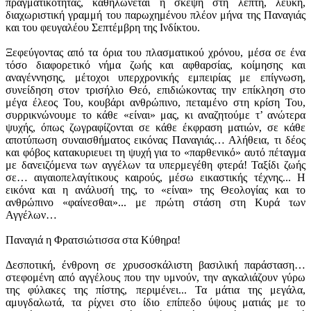
πραγματικότητας, καθηλώνεται η σκέψη στη λεπτή, λευκή,
Σταματίας
διαχωριστική γραμμή του παρωχημένου πλέον μήνα της Παναγιάς
και του φευγαλέου Σεπτέμβρη της Ινδίκτου.
Χανιαδάκη
Χριστίνας
Ξεφεύγοντας από τα όρια του πλασματικού χρόνου, μέσα σε ένα
Κλητοράκη
τόσο διαφορετικό νήμα ζωής και αφθαρσίας, κοίμησης και
αναγέννησης, μέτοχοι υπερχρονικής εμπειρίας με επίγνωση,
συνείδηση στον τρισήλιο Θεό, επιδιώκοντας την επίκληση στο
μέγα έλεος Του, κουβάρι ανθρώπινο, πεταμένο στη κρίση Του,
Ποίηση
συρρικνώνουμε το κάθε «είναι» μας, κι αναζητούμε τ’ ανώτερα
ψυχής, όπως ζωγραφίζονται σε κάθε έκφραση ματιών, σε κάθε
Αδαμαντίας
αποτύπωση συναισθήματος εικόνας Παναγιάς… Αλήθεια, τι δέος
και φόβος κατακυριευει τη ψυχή για το «παρθενικό» αυτό πέταγμα
Μαρκαναστασάκη
με δανειζόμενα των αγγέλων τα υπερμεγέθη φτερά! Ταξίδι ζωής
Αριάδνης
σε… αιγαιοπελαγίτικους καιρούς, μέσω εικαστικής τέχνης... Η
εικόνα και η ανάλυσή της, το «είναι» της Θεολογίας και το
Γιάννη
ανθρώπινο «φαίνεσθαι»... με πρώτη στάση στη Κυρά των
Κούρου
Αγγέλων…
Χρυσαυγής
Παναγιά η Φρατσιώτισσα στα Κύθηρα!
Μαθιού
Δεσποτική, ένθρονη σε χρυσοσκάλιστη βασιλική παράσταση…
Λακωνικού
στεφομένη από αγγέλους που την υμνούν, την αγκαλιάζουν γύρω
της φύλακες της πίστης, περιμένει... Τα μάτια της μεγάλα,
αμυγδαλωτά, τα ρίχνει στο ίδιο επίπεδο ύψους ματιάς με το
Βιβλίο