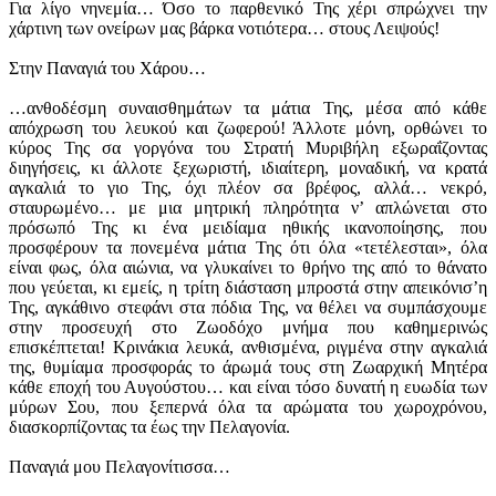
Για λίγο νηνεμία… Όσο το παρθενικό Της χέρι σπρώχνει την
Σταθοπούλου
χάρτινη των ονείρων μας βάρκα νοτιότερα… στους Λειψούς!
Στην Παναγιά του Χάρου…
…ανθοδέσμη συναισθημάτων τα μάτια Της, μέσα από κάθε
απόχρωση του λευκού και ζωφερού! Άλλοτε μόνη, ορθώνει το
κύρος Της σα γοργόνα του Στρατή Μυριβήλη εξωραΐζοντας
διηγήσεις, κι άλλοτε ξεχωριστή, ιδιαίτερη, μοναδική, να κρατά
αγκαλιά το γιο Της, όχι πλέον σα βρέφος, αλλά… νεκρό,
σταυρωμένο… με μια μητρική πληρότητα ν’ απλώνεται στο
πρόσωπό Της κι ένα μειδίαμα ηθικής ικανοποίησης, που
προσφέρουν τα πονεμένα μάτια Της ότι όλα «τετέλεσται», όλα
είναι φως, όλα αιώνια, να γλυκαίνει το θρήνο της από το θάνατο
που γεύεται, κι εμείς, η τρίτη διάσταση μπροστά στην απεικόνισ’η
Της, αγκάθινο στεφάνι στα πόδια Της, να θέλει να συμπάσχουμε
στην προσευχή στο Ζωοδόχο μνήμα που καθημερινώς
επισκέπτεται! Κρινάκια λευκά, ανθισμένα, ριγμένα στην αγκαλιά
της, θυμίαμα προσφοράς το άρωμά τους στη Ζωαρχική Μητέρα
κάθε εποχή του Αυγούστου… και είναι τόσο δυνατή η ευωδία των
μύρων Σου, που ξεπερνά όλα τα αρώματα του χωροχρόνου,
διασκορπίζοντας τα έως την Πελαγονία.
Παναγιά μου Πελαγονίτισσα…