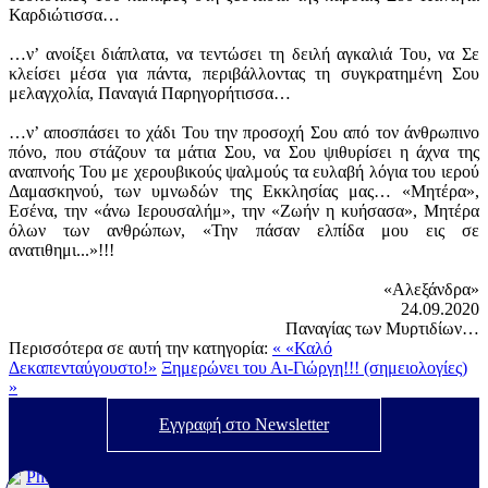
Καρδιώτισσα…
…ν’ ανοίξει διάπλατα, να τεντώσει τη δειλή αγκαλιά Του, να Σε
κλείσει μέσα για πάντα, περιβάλλοντας τη συγκρατημένη Σου
μελαγχολία, Παναγιά Παρηγορήτισσα…
…ν’ αποσπάσει το χάδι Του την προσοχή Σου από τον άνθρωπινο
πόνο, που στάζουν τα μάτια Σου, να Σου ψιθυρίσει η άχνα της
αναπνοής Του με χερουβικούς ψαλμούς τα ευλαβή λόγια του ιερού
Δαμασκηνού, των υμνωδών της Εκκλησίας μας… «Μητέρα»,
Εσένα, την «άνω Ιερουσαλήμ», την «Ζωήν η κυήσασα», Μητέρα
όλων των ανθρώπων, «Την πάσαν ελπίδα μου εις σε
ανατιθημι...»!!!
«Αλεξάνδρα»
24.09.2020
Παναγίας των Μυρτιδίων…
Περισσότερα σε αυτή την κατηγορία:
« «Καλό
Δεκαπενταύγουστο!»
Ξημερώνει του Αι-Γιώργη!!! (σημειολογίες)
»
Εγγραφή στο Newsletter