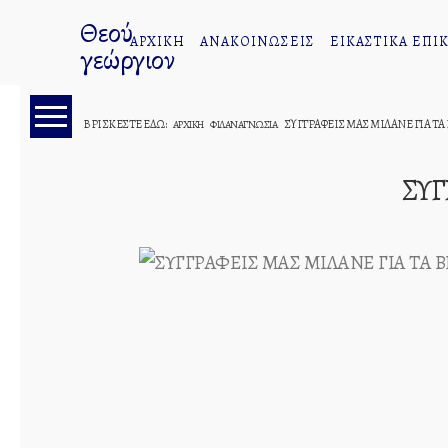
Θεού
ΑΡΧΙΚΗ
ΑΝΑΚΟΙΝΩΣΕΙΣ
ΕΙΚΑΣΤΙΚΑ ΕΠΙΚ
γεώργιον
ΒΡΊΣΚΕΣΤΕ ΕΔΏ:
ΣΥΓΓΡΑΦΕΙΣ ΜΑΣ ΜΙΛΑΝΕ ΓΙΑ ΤΑ
ΑΡΧΙΚΉ
ΦΙΛΑΝΑΓΝΩΣΊΑ
Σεμινάρια
ΣΥΓ
Ιδρύματος
Ποιμαντικής
Επιμόρφωσης
Διακονία
Του
Λόγου
Εσπερινά
Κηρύγματα
Φωνή
Κυρίου