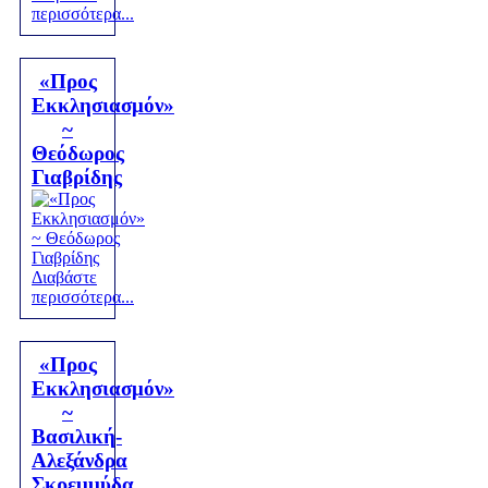
περισσότερα...
«Προς
Εκκλησιασμόν»
~
Θεόδωρος
Γιαβρίδης
Διαβάστε
περισσότερα...
«Προς
Εκκλησιασμόν»
~
Βασιλική-
Αλεξάνδρα
Σκρεμμύδα