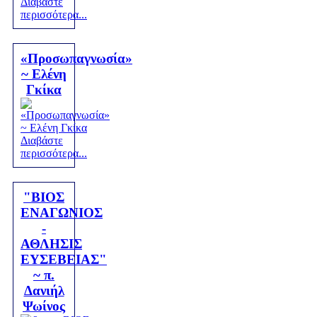
Διαβάστε
περισσότερα...
«Προσωπαγνωσία»
~ Ελένη
Γκίκα
Διαβάστε
περισσότερα...
"ΒΙΟΣ
ΕΝΑΓΩΝΙΟΣ
-
ΑΘΛΗΣΙΣ
ΕΥΣΕΒΕΙΑΣ"
~ π.
Δανιήλ
Ψωίνος