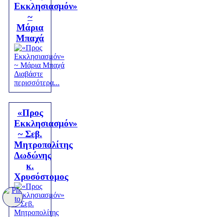
Εκκλησιασμόν»
~
Μάρια
Μπαχά
Διαβάστε
περισσότερα...
«Προς
Εκκλησιασμόν»
~ Σεβ.
Μητροπολίτης
Δωδώνης
κ.
Χρυσόστομος