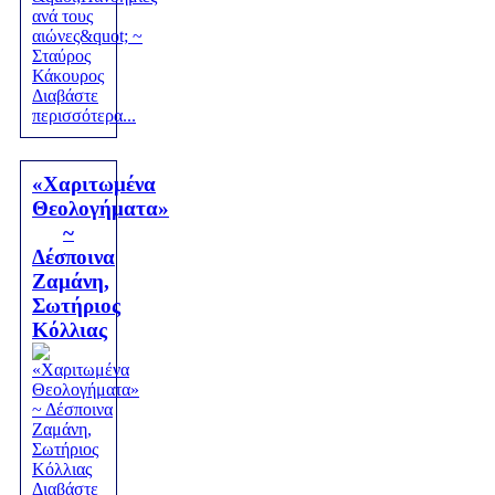
Διαβάστε
περισσότερα...
«Χαριτωμένα
Θεολογήματα»
~
Δέσποινα
Ζαμάνη,
Σωτήριος
Κόλλιας
Διαβάστε