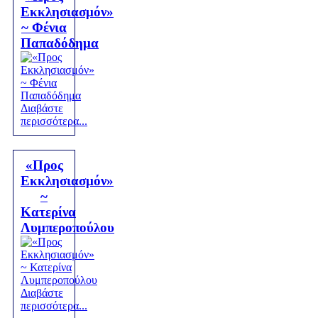
Εκκλησιασμόν»
~ Φένια
Παπαδόδημα
Διαβάστε
περισσότερα...
«Προς
Εκκλησιασμόν»
~
Κατερίνα
Λυμπεροπούλου
Διαβάστε
περισσότερα...