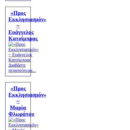
«Προς
Εκκλησιασμόν»
~
Ευάγγελος
Κατσίμπρας
Διαβάστε
περισσότερα...
«Προς
Εκκλησιασμόν»
~
Μαρία
Φλωράτου