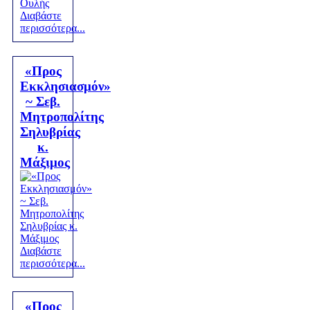
Διαβάστε
περισσότερα...
«Προς
Εκκλησιασμόν»
~ Σεβ.
Μητροπολίτης
Σηλυβρίας
κ.
Μάξιμος
Διαβάστε
περισσότερα...
«Προς