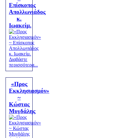
Επίσκοπος
Απολλωνιάδος
κ.
Ιωακείμ.
Διαβάστε
περισσότερα...
«Προς
Εκκλησιασμόν»
~
Κώστας
Μυγδάλης