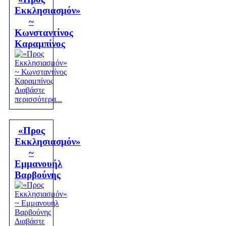
Εκκλησιασμόν»
~
Κωνσταντίνος
Καραμπίνος
Διαβάστε
περισσότερα...
«Προς
Εκκλησιασμόν»
~
Εμμανουήλ
Βαρβούνης
Διαβάστε