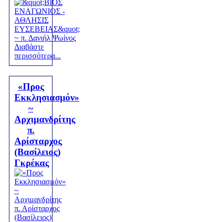
Διαβάστε
περισσότερα...
«Προς
Εκκλησιασμόν»
~
Αρχιμανδρίτης
π.
Αρίσταρχος
(Βασίλειος)
Γκρέκας