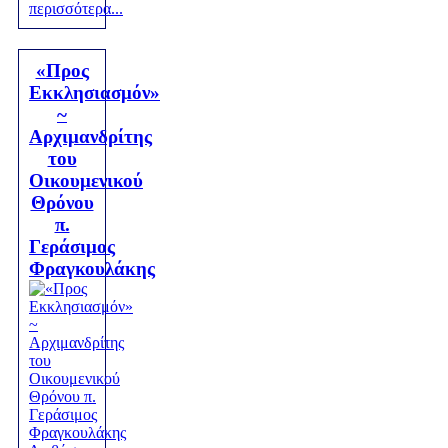
περισσότερα...
«Προς
Εκκλησιασμόν»
~
Αρχιμανδρίτης
του
Οικουμενικού
Θρόνου
π.
Γεράσιμος
Φραγκουλάκης