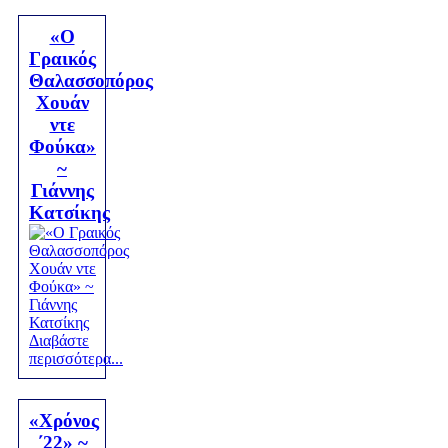
«Ο
Γραικός
Θαλασσοπόρος
Χουάν
ντε
Φούκα»
~
Γιάννης
Κατσίκης
Διαβάστε
περισσότερα...
«Χρόνος
΄22» ~