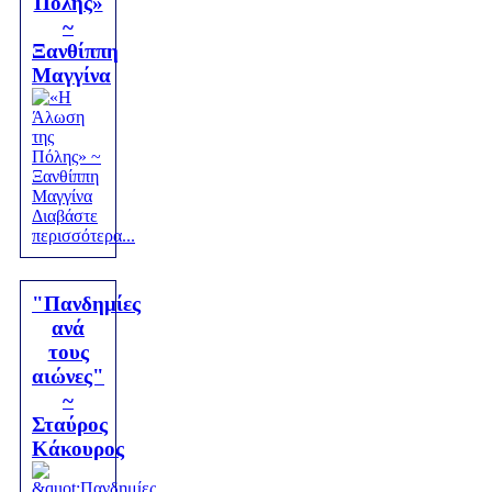
Πόλης»
~
Ξανθίππη
Μαγγίνα
Διαβάστε
περισσότερα...
"Πανδημίες
ανά
τους
αιώνες"
~
Σταύρος
Κάκουρος