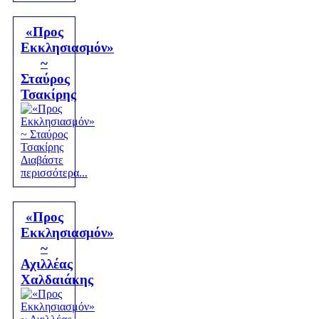
«Προς
Εκκλησιασμόν»
~
Σταύρος
Τσακίρης
Διαβάστε
περισσότερα...
«Προς
Εκκλησιασμόν»
~
Αχιλλέας
Χαλδαιάκης