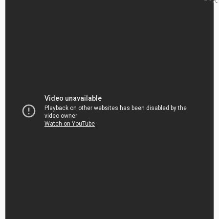
Εκκλησιαστικά
Κείμενα
Αγία
Γραφή
Συναξάρι
Ιανουάριος
Φεβρουάριος
Μάρτιος
Απρίλιος
Μάιος
Ιούνιος
Ιούλιος
Αύγουστος
Σεπτέμβριος
Οκτώβριος