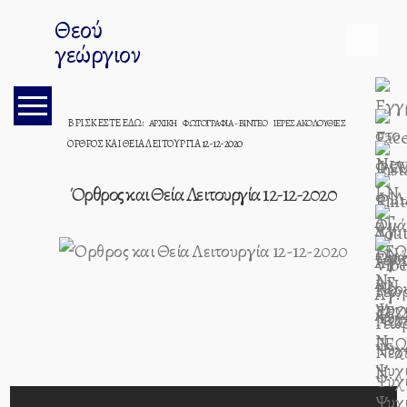
Θεού
γεώργιον
ΒΡΊΣΚΕΣΤΕ ΕΔΏ:
ΑΡΧΙΚΉ
ΦΩΤΟΓΡΑΦΊΑ - ΒΊΝΤΕΟ
ΙΕΡΈΣ ΑΚΟΛΟΥΘΊΕΣ
ΌΡΘΡΟΣ ΚΑΙ ΘΕΊΑ ΛΕΙΤΟΥΡΓΊΑ 12-12-2020
Σεμινάρια
Ιδρύματος
Όρθρος και Θεία Λειτουργία 12-12-2020
Ποιμαντικής
Επιμόρφωσης
Διακονία
Του
Λόγου
Εσπερινά
Κηρύγματα
Φωνή
Κυρίου