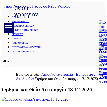
Ιερός Ναός Αγίου Γεωργίου Νέου Ψυχικού
Θεού
γεώργιον
ΑΡΧΙΚΗ
ΑΝΑΚΟΙΝΩΣΕΙΣ
Save
ΕΙΚΑΣΤΙΚΑ ΕΠΙΚΑΙΡΑ
Cookies
ΠΟΙΜΑΝΤΙΚΗ ΔΙΑΚΟΝΙΑ
user
ΕΚΔΟΣΕΙΣ
preferences
Σεμινάρια
ΙΣΤΟΡΙΑ
We
ΠΛΗΡΟΦΟΡΙΕΣ
Ιδρύματος
use
ΠΡΟΓΡΑΜΜΑ ΑΚΟΛΟΥΘΙΩΝ
cookies
Ποιμαντικής
ΠΟΥ ΒΡΙΣΚΟΜΑΣΤΕ
to
Επιμόρφωσης
ensure
you
Διακονία
to
get
Του
Βρίσκεστε εδώ:
Αρχική
Φωτογραφία - Βίντεο
Ιερές
the
Λόγου
Ακολουθίες
Όρθρος και Θεία Λειτουργία 13-12-2020
best
experience
Εσπερινά
on
Όρθρος και Θεία Λειτουργία 13-12-2020
Κηρύγματα
our
website.
Φωνή
If
Κυρίου
you