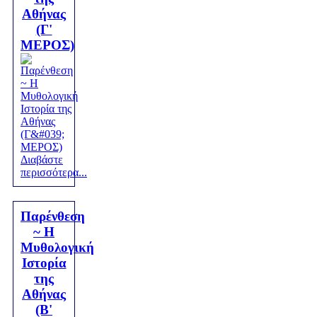
Αθήνας
(Γ'
ΜΕΡΟΣ)
Διαβάστε
περισσότερα...
Παρένθεση
~ Η
Μυθολογική
Ιστορία
της
Αθήνας
(Β'