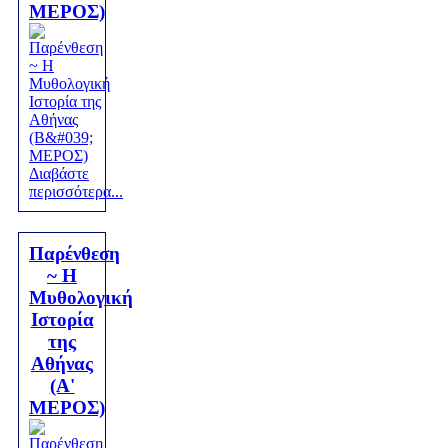
ΜΕΡΟΣ)
Διαβάστε
περισσότερα...
Παρένθεση
~ Η
Μυθολογική
Ιστορία
της
Αθήνας
(Α'
ΜΕΡΟΣ)