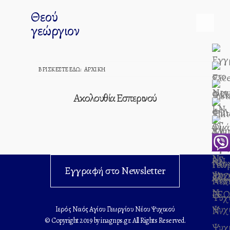
Θεού
γεώργιον
ΒΡΊΣΚΕΣΤΕ ΕΔΏ:
ΑΡΧΙΚΉ
Ακολουθία Εσπερινού
Εγγραφή στο Newsletter
Ιερός Ναός Αγίου Γεωργίου Νέου Ψυχικού
© Copyright 2019 by inagnps.gr. All Rights Reserved.