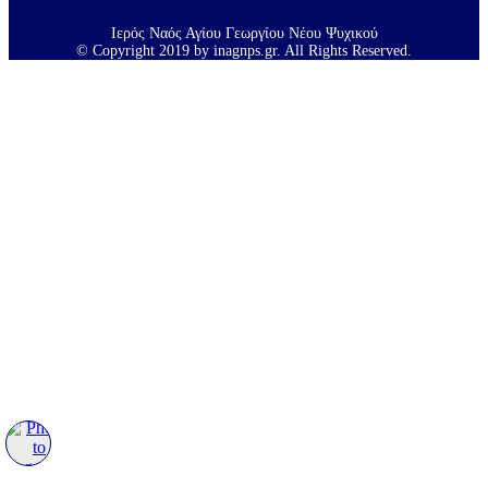
Ιερός Ναός Αγίου Γεωργίου Νέου Ψυχικού
© Copyright 2019 by inagnps.gr. All Rights Reserved.