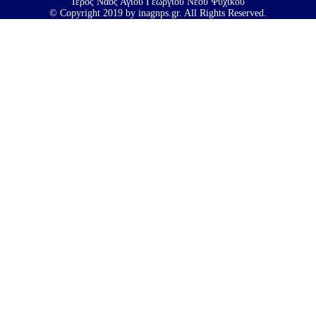
Ιερός Ναός Αγίου Γεωργίου Νέου Ψυχικού
© Copyright 2019 by inagnps.gr. All Rights Reserved.