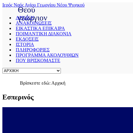
Ιερός Ναός Αγίου Γεωργίου Νέου Ψυχικού
Θεού
γεώργιον
ΑΡΧΙΚΗ
ΑΝΑΚΟΙΝΩΣΕΙΣ
ΕΙΚΑΣΤΙΚΑ ΕΠΙΚΑΙΡΑ
Save
ΠΟΙΜΑΝΤΙΚΗ ΔΙΑΚΟΝΙΑ
Cookies
ΕΚΔΟΣΕΙΣ
user
ΙΣΤΟΡΙΑ
preferences
ΠΛΗΡΟΦΟΡΙΕΣ
We
ΠΡΟΓΡΑΜΜΑ ΑΚΟΛΟΥΘΙΩΝ
use
ΠΟΥ ΒΡΙΣΚΟΜΑΣΤΕ
cookies
to
ensure
you
to
Βρίσκεστε εδώ:
Αρχική
get
the
Εσπερινός
best
experience
on
our
website.
If
you