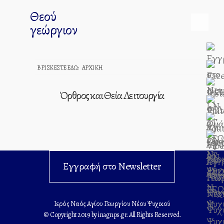
Θεού
γεώργιον
ΒΡΊΣΚΕΣΤΕ ΕΔΏ:
ΑΡΧΙΚΉ
Όρθρος και Θεία Λειτουργία
Εγγραφή στο Newsletter
Ιερός Ναός Αγίου Γεωργίου Νέου Ψυχικού
© Copyright 2019 by inagnps.gr. All Rights Reserved.