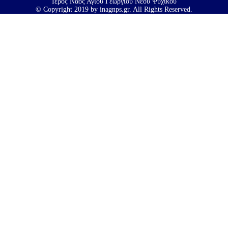
Ιερός Ναός Αγίου Γεωργίου Νέου Ψυχικού
© Copyright 2019 by inagnps.gr. All Rights Reserved.