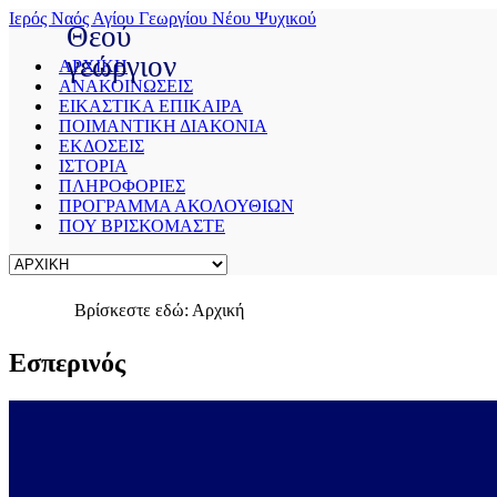
Ιερός Ναός Αγίου Γεωργίου Νέου Ψυχικού
Θεού
γεώργιον
ΑΡΧΙΚΗ
ΑΝΑΚΟΙΝΩΣΕΙΣ
ΕΙΚΑΣΤΙΚΑ ΕΠΙΚΑΙΡΑ
Save
ΠΟΙΜΑΝΤΙΚΗ ΔΙΑΚΟΝΙΑ
Cookies
ΕΚΔΟΣΕΙΣ
user
ΙΣΤΟΡΙΑ
preferences
ΠΛΗΡΟΦΟΡΙΕΣ
We
ΠΡΟΓΡΑΜΜΑ ΑΚΟΛΟΥΘΙΩΝ
use
ΠΟΥ ΒΡΙΣΚΟΜΑΣΤΕ
cookies
to
ensure
you
to
Βρίσκεστε εδώ:
Αρχική
get
the
Εσπερινός
best
experience
on
our
website.
If
you