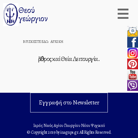
Θεού
γεώργιον
ΒΡΊΣΚΕΣΤΕ ΕΔΏ:
ΑΡΧΙΚΉ
Ὄρθρος καί Θεία Λειτουργία.
Εγγραφή στο Newsletter
Ιερός Ναός Αγίου Γεωργίου Νέου Ψυχικού
© Copyright 2019 by inagnps.gr. All Rights Reserved.