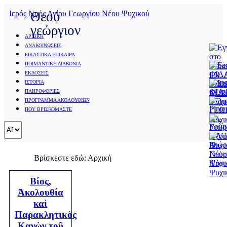
Ιερός Ναός Αγίου Γεωργίου Νέου Ψυχικού
Θεού
γεώργιον
ΑΡΧΙΚΗ
ΑΝΑΚΟΙΝΩΣΕΙΣ
ΕΙΚΑΣΤΙΚΑ ΕΠΙΚΑΙΡΑ
ΠΟΙΜΑΝΤΙΚΗ ΔΙΑΚΟΝΙΑ
ΕΚΔΟΣΕΙΣ
ΙΣΤΟΡΙΑ
ΠΛΗΡΟΦΟΡΙΕΣ
ΠΡΟΓΡΑΜΜΑ ΑΚΟΛΟΥΘΙΩΝ
ΠΟΥ ΒΡΙΣΚΟΜΑΣΤΕ
Βρίσκεστε εδώ:
Αρχική
Βίος,
Ἀκολουθία
καὶ
Παρακλητικὸς
Κανὼν τοῦ