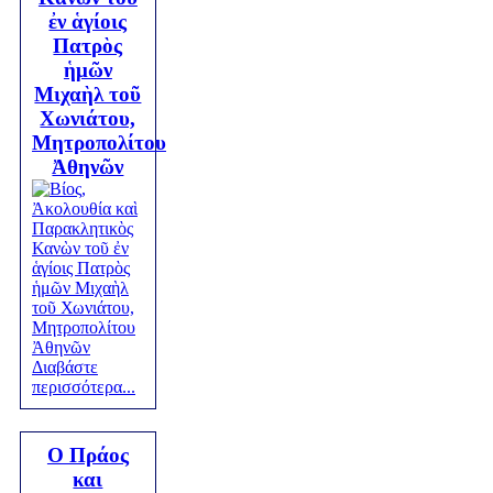
ἐν ἁγίοις
Πατρὸς
ἡμῶν
Μιχαὴλ τοῦ
Χωνιάτου,
Μητροπολίτου
Ἀθηνῶν
Διαβάστε
περισσότερα...
Ο Πράος
και